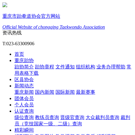
重庆市跆拳道协会官方网站
Official Website of chongqing Taekwondo Association
资讯热线
T:023-63300906
首页
重庆跆协
跆协简介
跆协章程
文件通知
组织机构
业务办理帮助
常
用表格下载
区县协会
新闻动态
重庆新闻
国内新闻
国际新闻
最新赛事
团体会员
个人会员
认证查询
级位查询
教练员查询
晋级官查询
大众裁判员查询
裁判
员（竞技国家一级、二级）查询
精彩瞬间